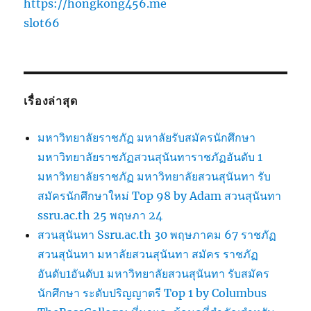
https://hongkong456.me
slot66
เรื่องล่าสุด
มหาวิทยาลัยราชภัฏ มหาลัยรับสมัครนักศึกษา
มหาวิทยาลัยราชภัฏสวนสุนันทาราชภัฏอันดับ 1
มหาวิทยาลัยราชภัฏ มหาวิทยาลัยสวนสุนันทา รับ
สมัครนักศึกษาใหม่ Top 98 by Adam สวนสุนันทา
ssru.ac.th 25 พฤษภา 24
สวนสุนันทา Ssru.ac.th 30 พฤษภาคม 67 ราชภัฏ
สวนสุนันทา มหาลัยสวนสุนันทา สมัคร ราชภัฏ
อันดับ1อันดับ1 มหาวิทยาลัยสวนสุนันทา รับสมัคร
นักศึกษา ระดับปริญญาตรี Top 1 by Columbus