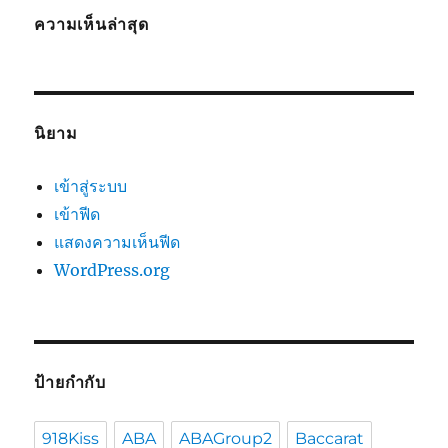
ความเห็นล่าสุด
นิยาม
เข้าสู่ระบบ
เข้าฟีด
แสดงความเห็นฟีด
WordPress.org
ป้ายกำกับ
918Kiss
ABA
ABAGroup2
Baccarat