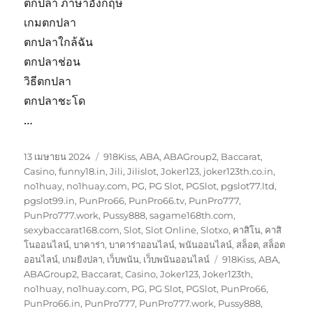
ตกปลา ภาษาอังกฤษ
เกมตกปลา
ตกปลาใกล้ฉัน
ตกปลาช่อน
วิธีตกปลา
ตกปลาชะโด
…
เขียน
หมวด
13 เมษายน 2024
918Kiss
,
ABA
,
ABAGroup2
,
Baccarat
,
เมื่อ
หมู่
Casino
,
funny18.in
,
Jili
,
Jilislot
,
Joker123
,
joker123th.co.in
,
no1huay
,
no1huay.com
,
PG
,
PG Slot
,
PGSlot
,
pgslot77.ltd
,
pgslot99.in
,
PunPro66
,
PunPro66.tv
,
PunPro777
,
PunPro777.work
,
Pussy888
,
sagame168th.com
,
sexybaccarat168.com
,
Slot
,
Slot Online
,
Slotxo
,
คาสิโน
,
คาสิ
โนออนไลน์
,
บาคาร่า
,
บาคาร่าออนไลน์
,
พนันออนไลน์
,
สล็อต
,
สล็อต
ป้าย
ออนไลน์
,
เกมยิงปลา
,
เว็บพนัน
,
เว็บพนันออนไลน์
918Kiss
,
ABA
,
กำกับ
ABAGroup2
,
Baccarat
,
Casino
,
Joker123
,
Joker123th
,
no1huay
,
no1huay.com
,
PG
,
PG Slot
,
PGSlot
,
PunPro66
,
PunPro66.in
,
PunPro777
,
PunPro777.work
,
Pussy888
,