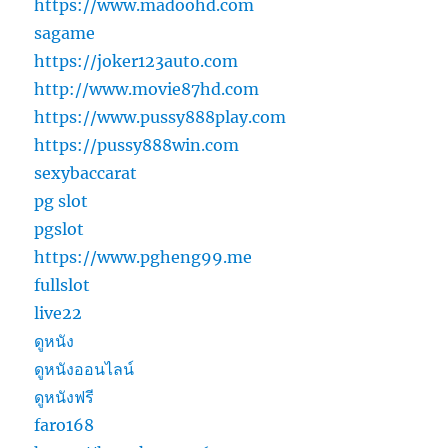
https://www.madoohd.com
sagame
https://joker123auto.com
http://www.movie87hd.com
https://www.pussy888play.com
https://pussy888win.com
sexybaccarat
pg slot
pgslot
https://www.pgheng99.me
fullslot
live22
ดูหนัง
ดูหนังออนไลน์
ดูหนังฟรี
faro168