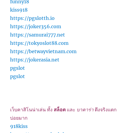
funny18
kiss918
https://pgslotth.io
https://joker356.com
https://samurai777.net
https://tokyoslot88.com
https://betwayvietnam.com
https://jokerasia.net
pgslot
pgslot
เว็บคาสิโนน่าเล่น ทั้ง
สล็อต
และ
บาคาร่า
ตึงจริงแตก
บ่อยมาก
918kiss